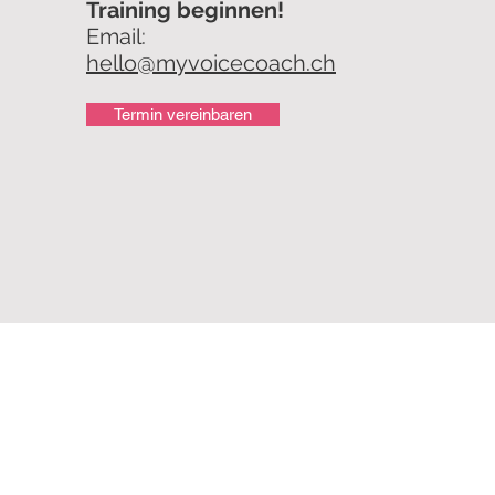
Training beginnen!
Email:
hello@myvoicecoach.ch
Termin vereinbaren
Creative Production Gm
Swiss Vocal Academy