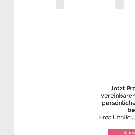
Paul Camilleri
Willy Te
Jetzt P
vereinbare
persönliche
be
Email:
hello
Termi