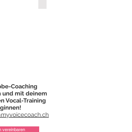
ll
Deean
robe-Coaching
n und mit deinem
n Vocal-Training
ginnen!
@myvoicecoach.ch
n vereinbaren