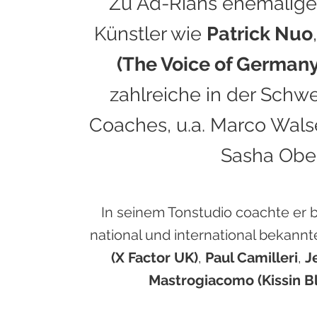
Zu Ad-Rians ehemalige
Künstler wie
Patrick Nuo
(The Voice of Germany
zahlreiche in der Schw
Coaches, u.a. Marco Wals
Sasha Ober
In seinem
Tonstudio coachte er b
national und international bekannte
(X Factor UK)
,
Paul Camilleri
,
J
Mastrogiacomo
(Kissin B