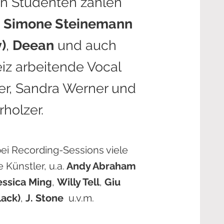
n Studenten zählen
,
Simone Steinemann
)
,
Deean
und auch
eiz arbeitende Vocal
er, Sandra Werner und
holzer.
ei Recording-Sessions viele
 Künstler, u.a.
Andy Abraham
essica Ming
,
Willy Tell
,
Giu
lack)
,
J. Stone
u.v.m.