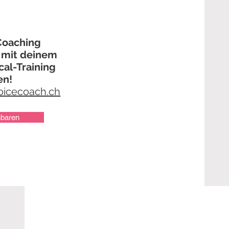
Coaching
 mit deinem
cal-Training
en!
icecoach.ch
nbaren