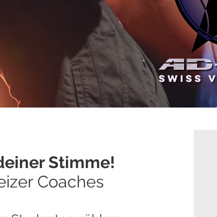
deiner Stimme
!
eizer Coaches